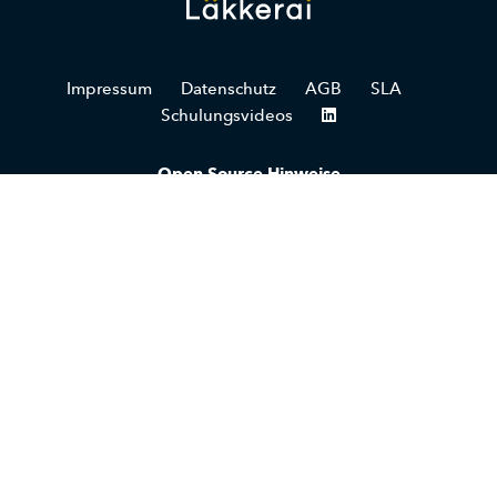
Impressum
Datenschutz
AGB
SLA
Schulungsvideos
Open Source Hinweise
Unsere Software nutzt Open-Source-Komponenten,
die unter den Lizenzen MIT, Apache 2.0, BSD und
LGPL veröffentlicht wurden. Die zugehörigen
Lizenztexte und Copyright-Hinweise finden Sie
hier.
Copyright © 2026 laekkerai
Sales kontaktieren
Unser Vertriebsteam ist für Sie da!
Wir beraten Sie gerne:
+49 (0) 171 6539412