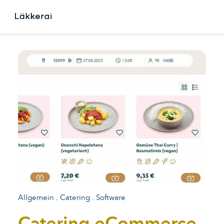
Branchenlösungen
Funktionen
Preise
Blog
Allgemein
.
Catering
.
Software
Catering eCommerce